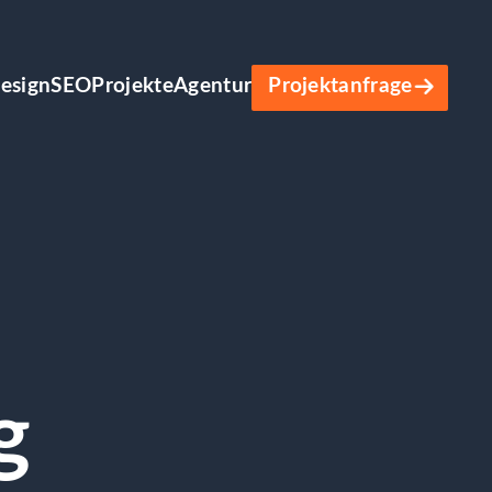
esign
SEO
Projekte
Agentur
Projektanfrage
g