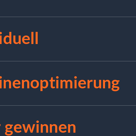
iduell
inenoptimierung
r gewinnen