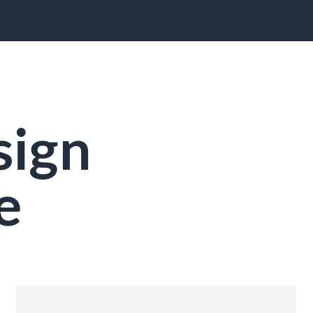
ign
e